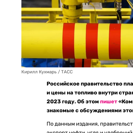
Кирилл Кухмарь / ТАСС
Российское правительство пла
и цены на топливо внутри стр
2023 году. Об этом
пишет
«Комм
знакомые с обсуждениями этог
По данным издания, правительс
экспорт нефти, угля и удобрени