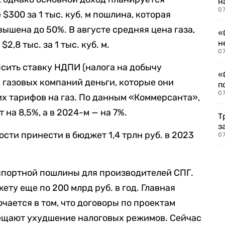
н
07
 $300 за 1 тыс. куб. м пошлина, которая
вышена до 50%. В августе средняя цена газа,
«
н
2,8 тыс. за 1 тыс. куб. м.
07
ысить ставку НДПИ (налога на добычу
«
 газовых компаний деньги, которые они
п
07
х тарифов на газ. По данным «Коммерсанта»,
 на 8,5%, а в 2024-м — на 7%.
Т
з
сти принести в бюджет 1,4 трлн руб. в 2023
07
спортной пошлины для производителей СПГ.
ту еще по 200 млрд руб. в год. Главная
чается в том, что договоры по проектам
ещают ухудшение налоговых режимов. Сейчас