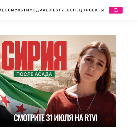
ИДЕО
МУЛЬТИМЕДИА
LIFESTYLE
СПЕЦПРОЕКТЫ