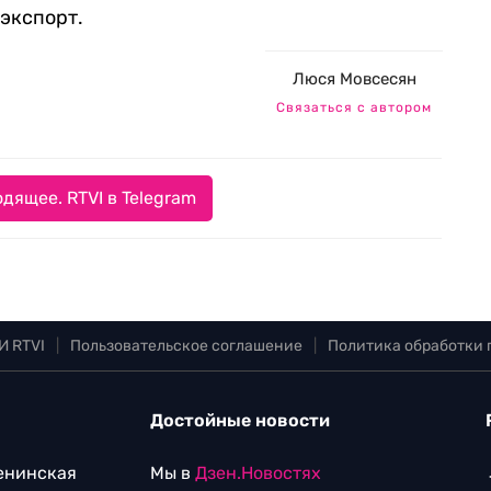
экспорт.
Люся Мовсесян
Связаться с автором
дящее. RTVI в Telegram
И RTVI
|
Пользовательское соглашение
|
Политика обработки
Достойные новости
Ленинская
Мы в
Дзен.Новостях