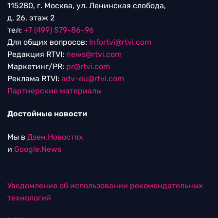
115280, г. Москва, ул. Ленинская слобода,
д. 26, этаж 2
тел:
+7 (499) 579-86-96
Для общих вопросов:
Infortvi@rtvi.com
Редакция RTVI:
news@rtvi.com
Маркетинг/PR:
pr@rtvi.com
Реклама RTVI:
adv-eu@rtvi.com
Партнерские материалы
Достойные новости
Мы в
Дзен.Новостях
и
Google.News
Уведомление об использовании рекомендательных
технологий