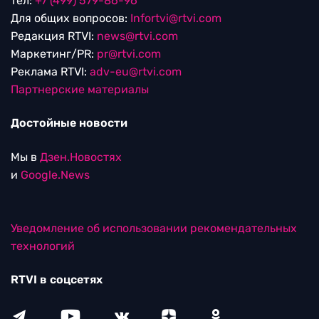
тел:
+7 (499) 579-86-96
Для общих вопросов:
Infortvi@rtvi.com
Редакция RTVI:
news@rtvi.com
Маркетинг/PR:
pr@rtvi.com
Реклама RTVI:
adv-eu@rtvi.com
Партнерские материалы
Достойные новости
Мы в
Дзен.Новостях
и
Google.News
Уведомление об использовании рекомендательных
технологий
RTVI в соцсетях