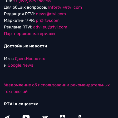
тел:
+7 (499) 579-86-96
Для общих вопросов:
Infortvi@rtvi.com
Редакция RTVI:
news@rtvi.com
Маркетинг/PR:
pr@rtvi.com
Реклама RTVI:
adv-eu@rtvi.com
Партнерские материалы
Достойные новости
Мы в
Дзен.Новостях
и
Google.News
Уведомление об использовании рекомендательных
технологий
RTVI в соцсетях