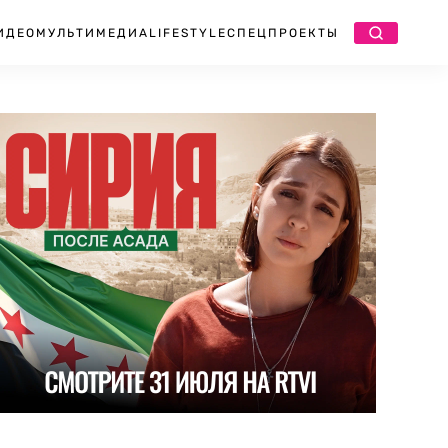
ИДЕО
МУЛЬТИМЕДИА
LIFESTYLE
СПЕЦПРОЕКТЫ