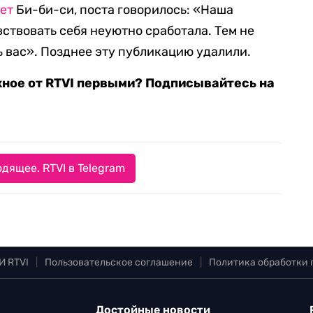
ет
Би-би-си, поста говорилось: «Наша
увствовать себя неуютно сработала. Тем не
ь вас». Позднее эту публикацию удалили.
жное от RTVI первыми? Подписывайтесь на
дящее. RTVI в Telegram
И RTVI
|
Пользовательское соглашение
|
Политика обработки
Достойные новости