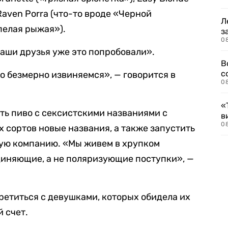
aven Porra (что-то вроде «Черной
Л
пелая рыжая»).
з
0
ваши друзья уже это попробовали».
В
с
то безмерно извиняемся», — говорится в
0
«
ять пиво с сексистскими названиями с
в
0
х сортов новые названия, а также запустить
ую компанию. «Мы живем в хрупком
диняющие, а не поляризующие поступки», —
ретиться с девушками, которых обидела их
й счет.