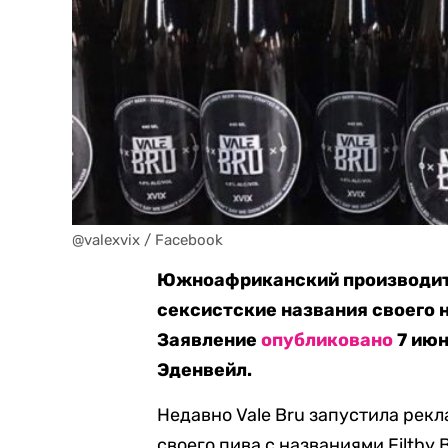
@valexvix / Facebook
Южноафриканский производите
сексистские названия своего н
Заявление
опубликовано
7 июн
Эденвейл.
Недавно Vale Bru запустила рек
своего пива с названиями Filthy 