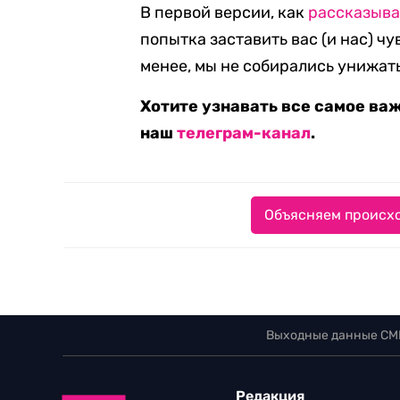
В первой версии, как
рассказыва
попытка заставить вас (и нас) ч
менее, мы не собирались унижат
Хотите узнавать все самое ва
наш
телеграм-канал
.
Объясняем происхо
Выходные данные СМ
Редакция