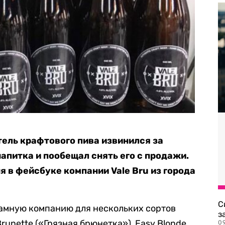
ль крафтового пива извинился за
апитка и пообещал снять его с продажи.
я в фейсбуке компании Vale Bru из города
С
ламную компанию для нескольких сортов
з
Brunette («Грязная брюнетка»), Easy Blonde
0