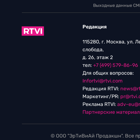
Выходные данные СМ
Редакция
115280, г. Москва, ул. 
слобода,
д. 26, этаж 2
тел:
+7 (499) 579-86-96
Для общих вопросов:
Infortvi@rtvi.com
Редакция RTVI:
news@rt
Маркетинг/PR:
pr@rtvi
Реклама RTVI:
adv-eu@r
Партнерские материа
© ООО "ЭрТиВиАй Продакшн". Все пр