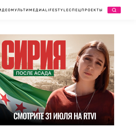
ИДЕО
МУЛЬТИМЕДИА
LIFESTYLE
СПЕЦПРОЕКТЫ