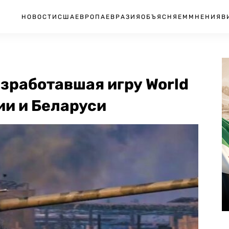
НОВОСТИ
США
ЕВРОПА
ЕВРАЗИЯ
ОБЪЯСНЯЕМ
МНЕНИЯ
В
зработавшая игру World
сии и Беларуси