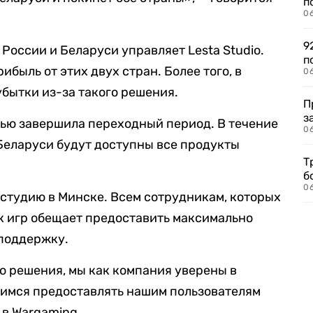
п
0
9
 России и Беларуси управляет Lesta Studio.
п
ибыль от этих двух стран. Более того, в
0
убытки из-за такого решения.
П
з
тью завершила переходный период. В течение
0
 Беларуси будут доступны все продукты
Т
б
0
студию в Минске. Всем сотрудникам, которых
к игр обещает предоставить максимально
поддержку.
о решения, мы как компания уверены в
мимся предоставлять нашим пользователям
 в Wargaming.