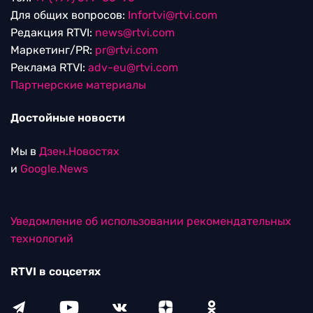
Для общих вопросов:
Infortvi@rtvi.com
Редакция RTVI:
news@rtvi.com
Маркетинг/PR:
pr@rtvi.com
Реклама RTVI:
adv-eu@rtvi.com
Партнерские материалы
Достойные новости
Мы в
Дзен.Новостях
и
Google.News
Уведомление об использовании рекомендательных
технологий
RTVI в соцсетях