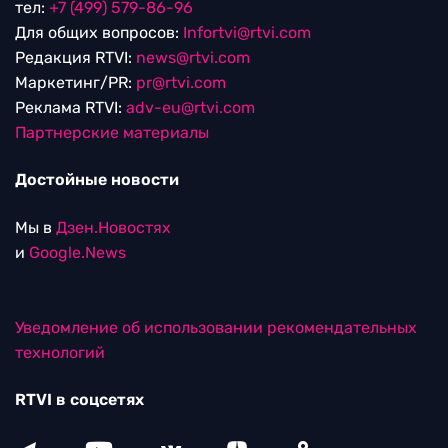
тел:
+7 (499) 579-86-96
Для общих вопросов:
Infortvi@rtvi.com
Редакция RTVI:
news@rtvi.com
Маркетинг/PR:
pr@rtvi.com
Реклама RTVI:
adv-eu@rtvi.com
Партнерские материалы
Достойные новости
Мы в
Дзен.Новостях
и
Google.News
Уведомление об использовании рекомендательных
технологий
RTVI в соцсетях