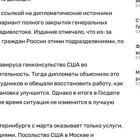
и
0
о ссылкой на дипломатические источники
С
 вариант полного закрытия генеральных
Г
адивостоке. Издание отмечало, что из-за
07
 граждан России этими подразделениями, по
Ф
в
07
авируса генконсульство США во
М
тельность. Тогда дипломаты объяснили это
р
рудников и обещали восстановить работу, как
07
новка улучшится. Однако в итоге в Госдепе
ее время ситуация не изменится в лучшую
еринбурге с марта оказывает только услуги,
циями. Посольство США в Москве и