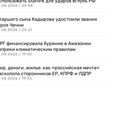
спользовать Starlink для ударов вглубь РФ
7.08.2026 / 20:58
таршего сына Кадырова удостоили звания
ероя Чечни
.08.2026 / 20:31
РГ финансировала бурение в Амазонии
опреки климатическим правилам
.08.2026 / 19:50
ир, деньги, жилье: как «российская мечта»
асколола сторонников ЕР, КПРФ и ЛДПР
.08.2026 / 19:33