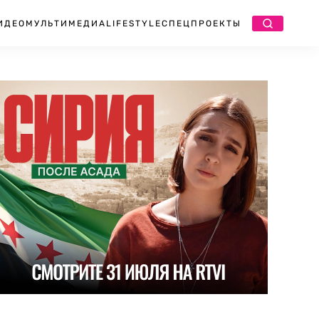
ИДЕО
МУЛЬТИМЕДИА
LIFESTYLE
СПЕЦПРОЕКТЫ