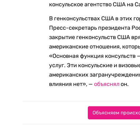
консульское агентство США на С
В генконсульствах США в этих г
Пресс-секретарь президента Рос
закрытие генконсульств США вря
американские отношения, которы
«Основная функция консульств —
услуг. Эти консульские и визовы
американских загранучреждения
влияния нет», —
объяснял
он.
Объясняем происхо