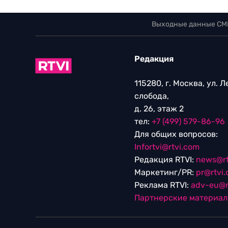
Выходные данные СМ
Редакция
115280, г. Москва, ул. 
слобода,
д. 26, этаж 2
тел:
+7 (499) 579-86-96
Для общих вопросов:
Infortvi@rtvi.com
Редакция RTVI:
news@rt
Маркетинг/PR:
pr@rtvi
Реклама RTVI:
adv-eu@r
Партнерские материа