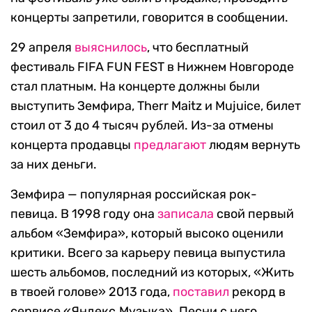
концерты запретили, говорится в сообщении.
29 апреля
выяснилось
, что бесплатный
фестиваль FIFA FUN FEST в Нижнем Новгороде
стал платным. На концерте должны были
выступить Земфира, Therr Maitz и Mujuice, билет
стоил от 3 до 4 тысяч рублей. Из-за отмены
концерта продавцы
предлагают
людям вернуть
за них деньги.
Земфира — популярная российская рок-
певица. В 1998 году она
записала
свой первый
альбом «Земфира», который высоко оценили
критики. Всего за карьеру певица выпустила
шесть альбомов, последний из которых, «Жить
в твоей голове» 2013 года,
поставил
рекорд в
сервисе «Яндекс.Музыка». Песни с него