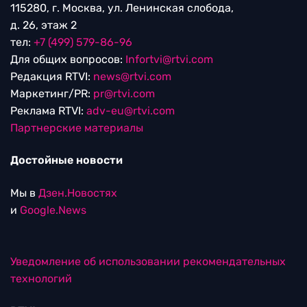
115280, г. Москва, ул. Ленинская слобода,
д. 26, этаж 2
тел:
+7 (499) 579-86-96
Для общих вопросов:
Infortvi@rtvi.com
Редакция RTVI:
news@rtvi.com
Маркетинг/PR:
pr@rtvi.com
Реклама RTVI:
adv-eu@rtvi.com
Партнерские материалы
Достойные новости
Мы в
Дзен.Новостях
и
Google.News
Уведомление об использовании рекомендательных
технологий