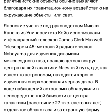
релятивистские объекты обычно выявляют
благодаря их гравитационному воздействию на
окружающие объекты, или свет.
Японские ученые под руководством
М
июки
Канеко из Университет
а
Кэйо использовали
инфракрасный телескоп James Clerk Maxwell
Telescope и 45-метровый радиотелескоп
Nobeyama для изучения динамики
межзвездного газа, вращающегося вокруг
центра нашей галактики Млечный путь, где, как
известно астрономам, находится хорошо
изученная сверхмассивная черная дыра. В
ходе наблюдений астрономы обнаружили в
непосредственной близости от центра
галактики (расстояние 27 тыс. световых лет)
отдельное облако газа и за странную форму