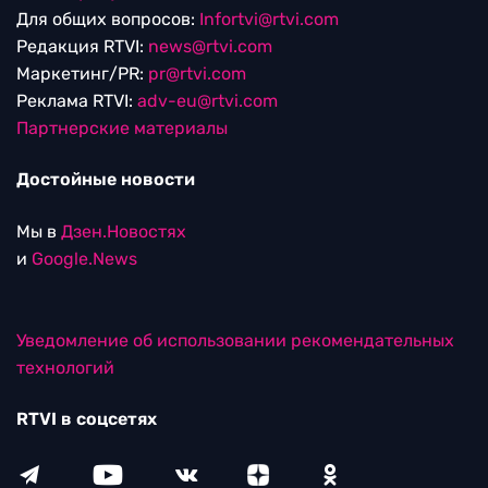
Для общих вопросов:
Infortvi@rtvi.com
Редакция RTVI:
news@rtvi.com
Маркетинг/PR:
pr@rtvi.com
Реклама RTVI:
adv-eu@rtvi.com
Партнерские материалы
Достойные новости
Мы в
Дзен.Новостях
и
Google.News
Уведомление об использовании рекомендательных
технологий
RTVI в соцсетях