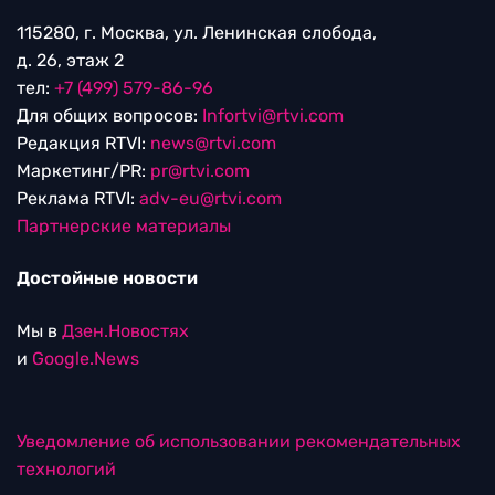
115280, г. Москва, ул. Ленинская слобода,
д. 26, этаж 2
тел:
+7 (499) 579-86-96
Для общих вопросов:
Infortvi@rtvi.com
Редакция RTVI:
news@rtvi.com
Маркетинг/PR:
pr@rtvi.com
Реклама RTVI:
adv-eu@rtvi.com
Партнерские материалы
Достойные новости
Мы в
Дзен.Новостях
и
Google.News
Уведомление об использовании рекомендательных
технологий