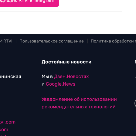
дящее. RTVI в Telegram
И RTVI
|
Пользовательское соглашение
|
Политика обработки
Достойные новости
Ленинская
Мы в
Дзен.Новостях
и
Google.News
Уведомление об использовании
рекомендательных технологий
vi.com
.com