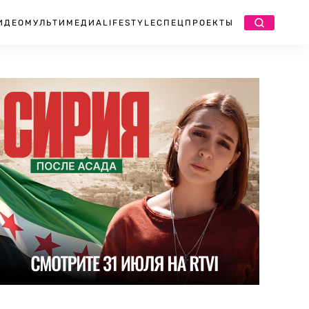
ИДЕО
МУЛЬТИМЕДИА
LIFESTYLE
СПЕЦПРОЕКТЫ