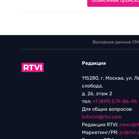
Объясняем происхо
Выходные данные СМ
Редакция
115280, г. Москва, ул. 
слобода,
д. 26, этаж 2
тел:
+7 (499) 579-86-96
Для общих вопросов:
Infortvi@rtvi.com
Редакция RTVI:
news@rt
Маркетинг/PR:
pr@rtvi