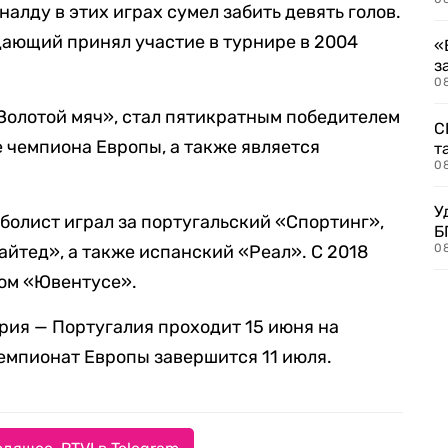
алду в этих играх сумел забить девять голов.
дающий принял участие в турнире в 2004
«
з
08
«Золотой мяч», стал пятикратным победителем
С
е чемпиона Европы, а также является
т
0
У
болист играл за португальский «Спортинг»,
Б
йтед», а также испанский «Реал». С 2018
0
ком «Ювентусе».
грия — Португалия проходит 15 июня на
емпионат Европы завершится 11 июля.