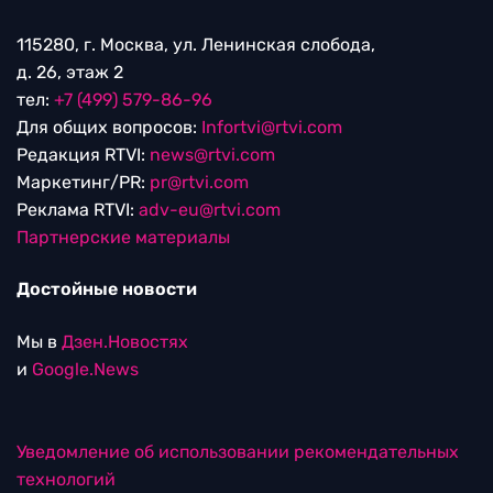
115280, г. Москва, ул. Ленинская слобода,
д. 26, этаж 2
тел:
+7 (499) 579-86-96
Для общих вопросов:
Infortvi@rtvi.com
Редакция RTVI:
news@rtvi.com
Маркетинг/PR:
pr@rtvi.com
Реклама RTVI:
adv-eu@rtvi.com
Партнерские материалы
Достойные новости
Мы в
Дзен.Новостях
и
Google.News
Уведомление об использовании рекомендательных
технологий