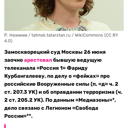
Р. Назмиев / tatmsk.tatarstan.ru / WikiCommons (CC BY 
4.0)
Замоскворецкий суд Москвы 26 июня
заочно
арестовал
бывшую ведущую
телеканала «Россия 1» Фариду
Курбангалееву, по делу о «фейках» про
российские Вооруженные силы (п. «д» ч. 2
ст. 207.3 УК) и об оправдании терроризма (ч.
2 ст. 205.2 УК). По данным «Медиазоны»*,
дело связано с Легионом «Свобода
России»**.