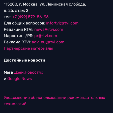
115280, г. Москва, ул. Ленинская слобода,
д. 26, этаж 2
тел:
+7 (499) 579-86-96
Для общих вопросов:
Infortvi@rtvi.com
Редакция RTVI:
news@rtvi.com
Маркетинг/PR:
pr@rtvi.com
Реклама RTVI:
adv-eu@rtvi.com
Партнерские материалы
Достойные новости
Мы в
Дзен.Новостях
и
Google.News
Уведомление об использовании рекомендательных
технологий