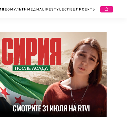
ИДЕО
МУЛЬТИМЕДИА
LIFESTYLE
СПЕЦПРОЕКТЫ