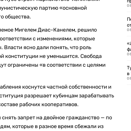
п
08
мунистическую партию «основной
о общества.
П
о
ляемое Мигелем Диас-Канелем, решило
08
соответствии с изменениями, которые
«
. Власти ясно дали понять, что роль
ф
0
й конституции не уменьшится. Свобода
дут ограничены «в соответствии с целями
Т
в
08
лабления коснутся частной собственности и
нституция разрешает кубинцам зарабатывать
составе рабочих кооперативов.
 снять запрет на двойное гражданство — по
дям, которые в разное время сбежали из