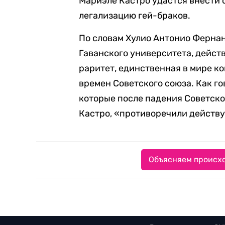
Мариэле Кастро удастся внести с
легализацию гей-браков.
По словам Хулио Антонио Фернан
Гаванского университета, действ
раритет, единственная в мире к
времен Советского союза. Как г
которые после падения Советско
Кастро, «противоречили действ
Объясняем происхо