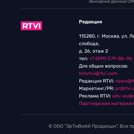
Выходные данные СМ
Редакция
115280, г. Москва, ул. 
слобода,
д. 26, этаж 2
тел:
+7 (499) 579-86-96
Для общих вопросов:
Infortvi@rtvi.com
Редакция RTVI:
news@rt
Маркетинг/PR:
pr@rtvi
Реклама RTVI:
adv-eu@r
Партнерские материа
© ООО "ЭрТиВиАй Продакшн". Все пр