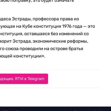
вою поправку, это будет означать
деса Эстрады, профессора права из
ующая на Кубе конституция 1976 года — это
онституция, оставшаяся без изменений со
оворит Эстрада, экономические реформы,
го союза проводили на острове братья
ующей конституции».
дящее. RTVI в Telegram