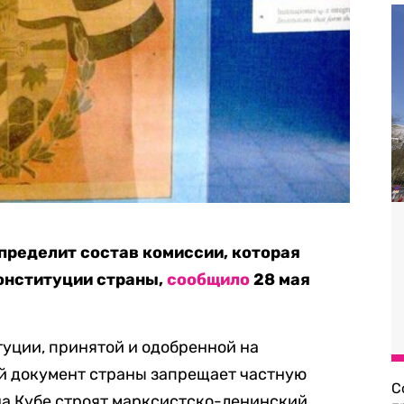
пределит состав комиссии, которая
онституции страны,
сообщило
28 мая
туции, принятой и одобренной на
ый документ страны запрещает частную
С
 на Кубе строят марксистско-ленинский