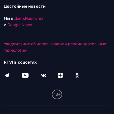
Достойные новости
Мы в
Дзен.Новостях
и
Google.News
Уведомление об использовании рекомендательных
технологий
RTVI в соцсетях
18+