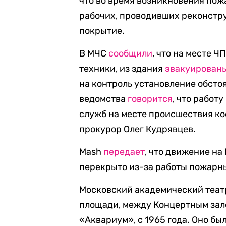
что во время возникновения пож
рабочих, проводивших реконстру
покрытие.
В МЧС
сообщили
, что на месте Ч
техники, из здания
эвакуирован
на контроль установление обсто
ведомства
говорится
, что работ
служб на месте происшествия к
прокурор Олег Кудрявцев.
Mash
передает
, что движение на
перекрыто из-за работы пожарн
Московский академический теат
площади, между Концертным зало
«Аквариум», с 1965 года. Оно был