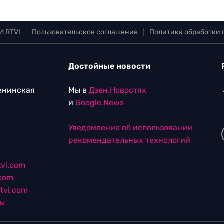
И RTVI
|
Пользовательское соглашение
|
Политика обработки
Достойные новости
Ленинская
Мы в
Дзен.Новостях
и
Google.News
Уведомление об использовании
рекомендательных технологий
vi.com
.com
tvi.com
лы