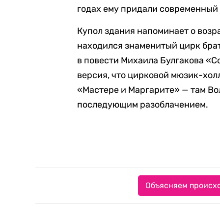
годах ему придали современный 
Купол здания напоминает о возра
находился знаменитый цирк брат
в повести Михаила Булгакова «С
версия, что цирковой мюзик-хол
«Мастере и Маргарите» — там Во
последующим разоблачением.
Объясняем происхо