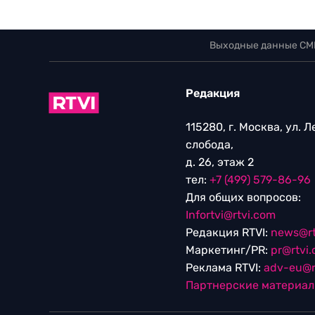
Выходные данные СМ
Редакция
115280, г. Москва, ул. 
слобода,
д. 26, этаж 2
тел:
+7 (499) 579-86-96
Для общих вопросов:
Infortvi@rtvi.com
Редакция RTVI:
news@rt
Маркетинг/PR:
pr@rtvi
Реклама RTVI:
adv-eu@r
Партнерские материа