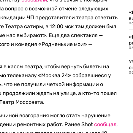
На вопрос о возможной отмене следующих
«
иквидации ЧП представители театра ответить
в
06
е Театра сатиры, в 12:00 мск там должен был
ые нас выбирают». Еще два спектакля —
«
р
кого и комедия «Родненькие мои» —
06
У
 в кассы театра, чтобы вернуть билеты на
о
06
ью телеканалу «Москва 24» собравшиеся у
, что не получили четкой информации о
 продолжили ждать на улице, а кто-то пошел
Театр Моссовета.
ричиной возгорания могло стать нарушение
дении ремонтных работ. Ранее Shot
сообщал
,