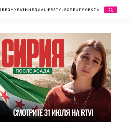
ИДЕО
МУЛЬТИМЕДИА
LIFESTYLE
СПЕЦПРОЕКТЫ