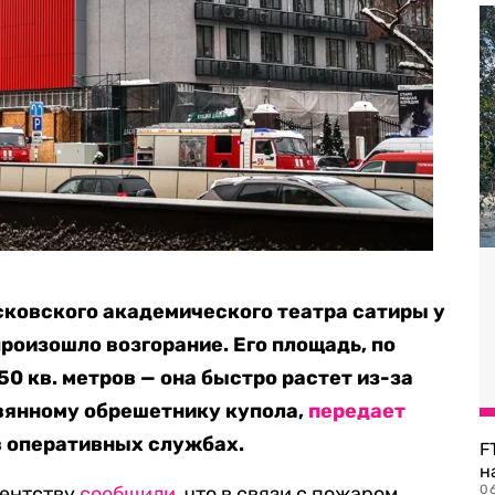
сковского академического театра сатиры у
роизошло возгорание. Его площадь, по
0 кв. метров — она быстро растет из-за
вянному обрешетнику купола,
передает
в оперативных службах.
F
н
гентству
сообщили
, что в связи с пожаром
06