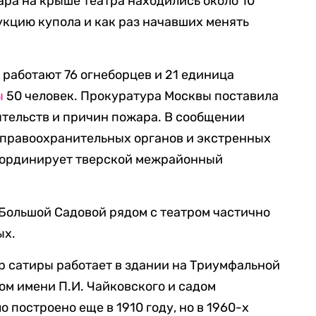
ара на крыше театра находились около 10
кцию купола и как раз начавших менять
П работают 76 огнеборцев и 21 единица
ы
50 человек. Прокуратура Москвы поставила
ятельств и причин пожара. В сообщении
у правоохранительных органов и экстренных
оординирует тверской межрайонный
 Большой Садовой рядом с театром частично
ых.
р сатиры работает в здании на Триумфальной
м имени П.И. Чайковского и садом
о построено еще в 1910 году, но в 1960-х