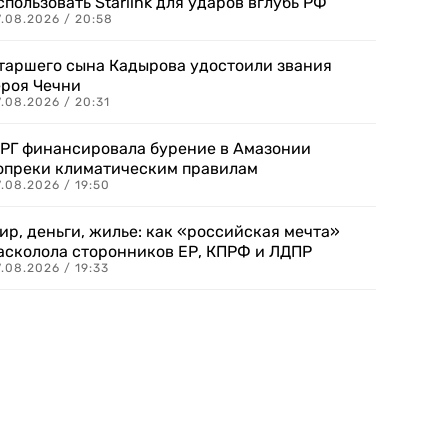
спользовать Starlink для ударов вглубь РФ
7.08.2026 / 20:58
таршего сына Кадырова удостоили звания
ероя Чечни
.08.2026 / 20:31
РГ финансировала бурение в Амазонии
опреки климатическим правилам
.08.2026 / 19:50
ир, деньги, жилье: как «российская мечта»
асколола сторонников ЕР, КПРФ и ЛДПР
.08.2026 / 19:33