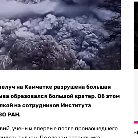
велуч на Камчатке разрушена большая
рыва образовался большой кратер. Об этом
лкой на сотрудников Института
ВО РАН.
вий, ученым впервые после произошедшего
«
идеть вулкан. По словам сотрудника