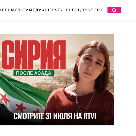
ИДЕО
МУЛЬТИМЕДИА
LIFESTYLE
СПЕЦПРОЕКТЫ