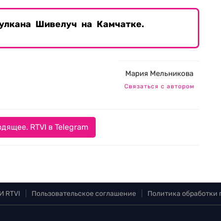
улкана Шивелуч на Камчатке.
Мария Мельникова
Связаться с автором
дящее. RTVI в Telegram
И RTVI
|
Пользовательское соглашение
|
Политика обработки