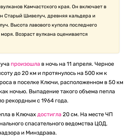
вулканов Камчастского края. Он включает в
ан Старый Шивелуч, древняя кальдера и
уч. Высота лавового купола последнего
 моря. Возраст вулкана оценивается
луча
произошла
в ночь на 11 апреля. Черное
соту до 20 км и протянулось на 500 км к
броса в поселке Ключи, расположенном в 50 км
 как ночью. Выпадение такого объема пепла
ло рекордным с 1964 года.
пепла в Ключах
достигла
20 см. На месте ЧП
нального спасательного ведомства ЦОД,
надзора и Минздрава.