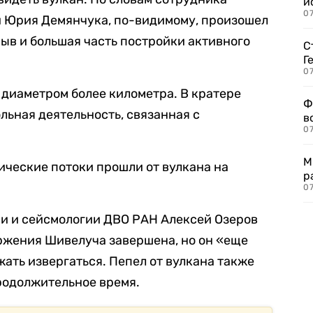
и
0
и Юрия Демянчука, по-видимому, произошел
ыв и большая часть постройки активного
С
Г
07
диаметром более километра. В кратере
Ф
ьная деятельность, связанная с
в
07
М
ические потоки прошли от вулкана на
р
07
ии и сейсмологии ДВО РАН Алексей Озеров
ержения Шивелуча завершена, но он «еще
ать извергаться. Пепел от вулкана также
родолжительное время.