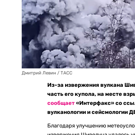
Дмитрий Левин / ТАСС
Из-за извержения вулкана Ши
часть его купола, на месте вз
сообщает
«Интерфакс» со ссы
вулканологии и сейсмологии Д
Благодаря улучшению метеоусло
извержения Шивелуча удалось ув