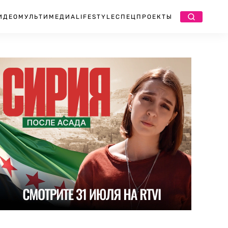
ИДЕО
МУЛЬТИМЕДИА
LIFESTYLE
СПЕЦПРОЕКТЫ