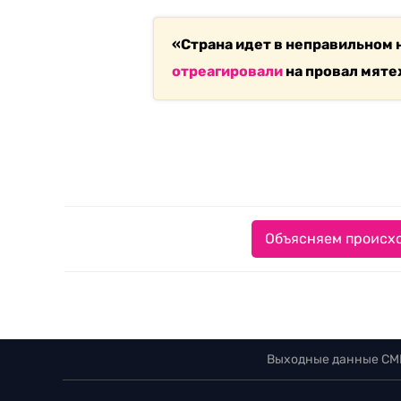
«Страна идет в неправильном 
отреагировали
на провал мят
Объясняем происхо
Выходные данные СМ