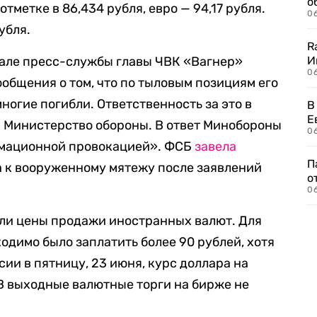
о
отметке в 86,434 рубля, евро — 94,17 рубля.
06
убля.
R
нале пресс-службы главы ЧВК «Вагнер»
И
0
общения о том, что по тыловым позициям его
ногие погибли. Ответственность за это в
В
Е
 Министерство обороны. В ответ Минобороны
06
рмационной провокацией». ФСБ
завела
П
а к вооруженному мятежу после заявлений
о
06
яли цены продажи иностранных валют. Для
одимо было заплатить более 90 рублей, хотя
сии в пятницу, 23 июня, курс доллара на
 В выходные валютные торги на бирже не