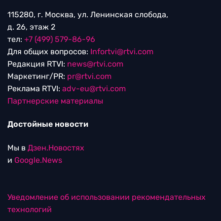
115280, г. Москва, ул. Ленинская слобода,
д. 26, этаж 2
тел:
+7 (499) 579-86-96
Для общих вопросов:
Infortvi@rtvi.com
Редакция RTVI:
news@rtvi.com
Маркетинг/PR:
pr@rtvi.com
Реклама RTVI:
adv-eu@rtvi.com
Партнерские материалы
Достойные новости
Мы в
Дзен.Новостях
и
Google.News
Уведомление об использовании рекомендательных
технологий