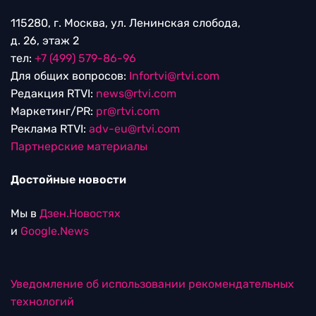
115280, г. Москва, ул. Ленинская слобода,
д. 26, этаж 2
тел:
+7 (499) 579-86-96
Для общих вопросов:
Infortvi@rtvi.com
Редакция RTVI:
news@rtvi.com
Маркетинг/PR:
pr@rtvi.com
Реклама RTVI:
adv-eu@rtvi.com
Партнерские материалы
Достойные новости
Мы в
Дзен.Новостях
и
Google.News
Уведомление об использовании рекомендательных
технологий