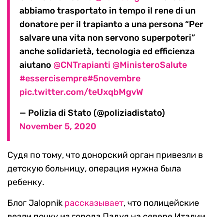
abbiamo trasportato in tempo il rene di un
donatore per il trapianto a una persona “Per
salvare una vita non servono superpoteri”
anche solidarietà, tecnologia ed efficienza
aiutano
@CNTrapianti
@MinisteroSalute
#essercisempre
#5novembre
pic.twitter.com/teUxqbMgvW
— Polizia di Stato (@poliziadistato)
November 5, 2020
Судя по тому, что донорский орган привезли в
детскую больницу, операция нужна была
ребенку.
Блог Jalopnik
рассказывает
, что полицейские
везли почку из города Падуя на севере Италии