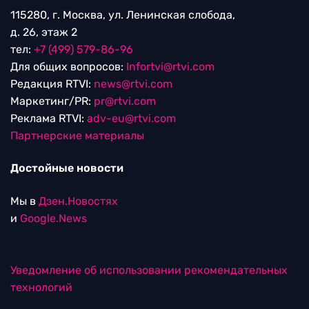
115280, г. Москва, ул. Ленинская слобода,
д. 26, этаж 2
тел:
+7 (499) 579-86-96
Для общих вопросов:
Infortvi@rtvi.com
Редакция RTVI:
news@rtvi.com
Маркетинг/PR:
pr@rtvi.com
Реклама RTVI:
adv-eu@rtvi.com
Партнерские материалы
Достойные новости
Мы в
Дзен.Новостях
и
Google.News
Уведомление об использовании рекомендательных
технологий