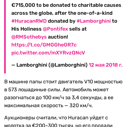
€715,000 to be donated to charitable causes
across the globe, after the one-of-a-kind
#HuracanRWD
donated by
#Lamborghini
to
His Holiness
@Pontifex
sells at
@RMSothebys
auction!
https://t.co/GMGGheOR7c
pic.twitter.com/mXYRvzQNcV
— Lamborghini (@Lamborghini)
12 мая 2018 г.
В машине папы стоит двигатель V10 мощностью
в 573 лошадиные силы. Автомобиль может
разогнаться до 100 км/ч за 3,4 секунды, а ее
максимальная скорость — 320 км/ч.
Аукционеры считали, что Huracan уйдет с
молотка за €200–300 тысяч, но его продали