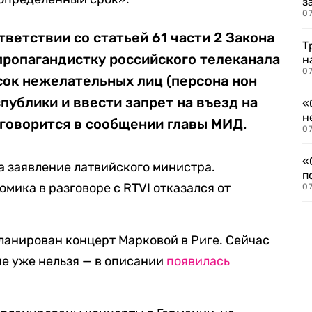
з
07
тветствии со статьей 61 части 2 Закона
Т
пропагандистку российского телеканала
н
07
сок нежелательных лиц (персона нон
публики и ввести запрет на въезд на
«
н
 говорится в сообщении главы МИД.
07
«
 заявление латвийского министра.
п
мика в разговоре с RTVI отказался от
07
планирован концерт Марковой в Риге. Сейчас
ие уже нельзя — в описании
появилась