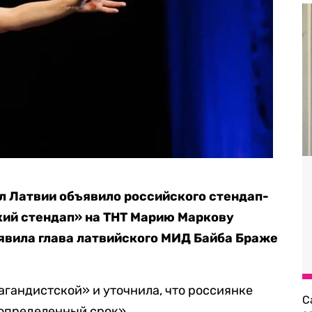
л Латвии объявило российского стендап-
кий стендап» на ТНТ Марию Маркову
аявила глава латвийского МИД Байба Браже
гандистской» и уточнила, что россиянке
С
еопределенный срок».