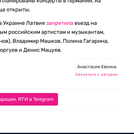
апланированы концерты в Германии, на
ще открыты.
а Украине Латвия
запретила
въезд на
ым российским артистам и музыкантам,
ов), Владимир Машков, Полина Гагарина,
оргуев и Денис Мацуев.
Анастасия Евсина
Связаться с автором
дящее. RTVI в Telegram