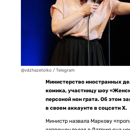
@vdzhazetolko / Telegram
Министерство иностранных де
комика, участницу шоу «Женс
персоной нон грата. Об этом з
в своем аккаунте в соцсети Х.
Министр назвала Маркову «пропа
запрещен въезд в Латвию «на н