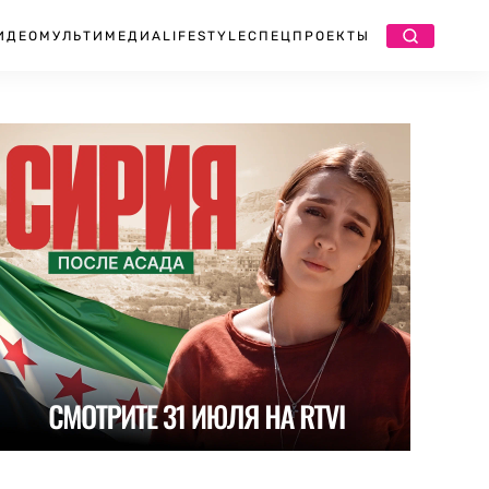
ИДЕО
МУЛЬТИМЕДИА
LIFESTYLE
СПЕЦПРОЕКТЫ