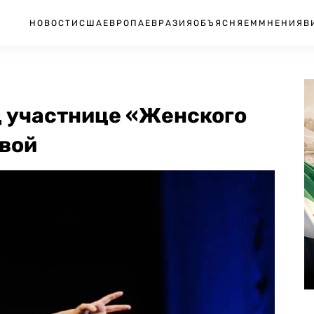
НОВОСТИ
США
ЕВРОПА
ЕВРАЗИЯ
ОБЪЯСНЯЕМ
МНЕНИЯ
В
д участнице «Женского
вой