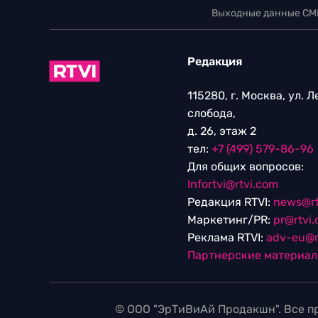
Выходные данные СМ
Редакция
115280, г. Москва, ул. 
слобода,
д. 26, этаж 2
тел:
+7 (499) 579-86-96
Для общих вопросов:
Infortvi@rtvi.com
Редакция RTVI:
news@rt
Маркетинг/PR:
pr@rtvi
Реклама RTVI:
adv-eu@r
Партнерские материа
© ООО "ЭрТиВиАй Продакшн". Все пр