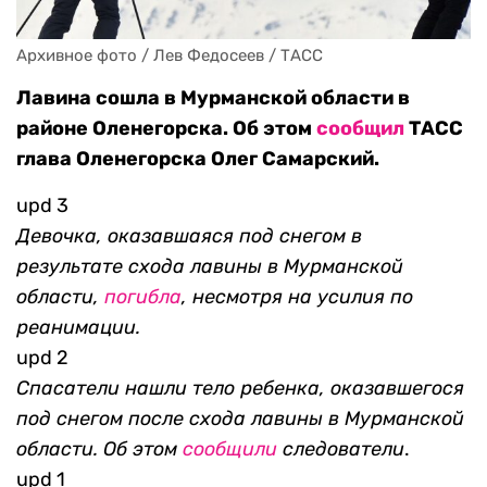
Архивное фото / Лев Федосеев / ТАСС
Лавина сошла в Мурманской области в
районе Оленегорска. Об этом
сообщил
ТАСС
глава Оленегорска Олег Самарский.
upd 3
Девочка, оказавшаяся под снегом в
результате схода
лавины
в Мурманской
области,
погибла
, несмотря на усилия по
реанимации.
upd 2
Спасатели нашли тело ребе
нка, оказавшегося
под снегом после схода лавины в Мурманской
области. Об этом
сообщили
следователи
.
upd 1