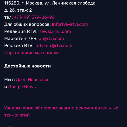
115280, г. Москва, ул. Ленинская слобода,
д. 26, этаж 2
тел:
+7 (499) 579-86-96
Для общих вопросов:
Infortvi@rtvi.com
Редакция RTVI:
news@rtvi.com
Маркетинг/PR:
pr@rtvi.com
Реклама RTVI:
adv-eu@rtvi.com
Партнерские материалы
Достойные новости
Мы в
Дзен.Новостях
и
Google.News
Уведомление об использовании рекомендательных
технологий