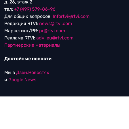
д. 26, этаж 2
тел:
+7 (499) 579-86-96
Для общих вопросов:
Infortvi@rtvi.com
Редакция RTVI:
news@rtvi.com
Маркетинг/PR:
pr@rtvi.com
Реклама RTVI:
adv-eu@rtvi.com
Партнерские материалы
Достойные новости
Мы в
Дзен.Новостях
и
Google.News
Уведомление об использовании рекомендательных
технологий
RTVI в соцсетях