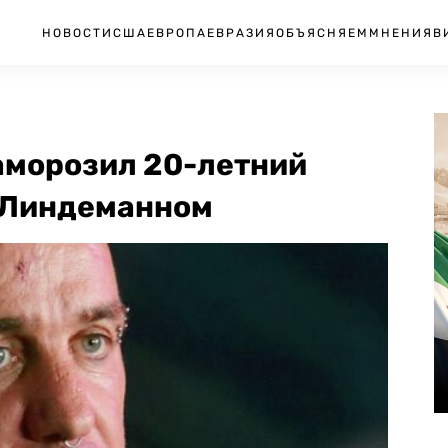
НОВОСТИ
США
ЕВРОПА
ЕВРАЗИЯ
ОБЪЯСНЯЕМ
МНЕНИЯ
В
заморозил 20-летний
и Линдеманном