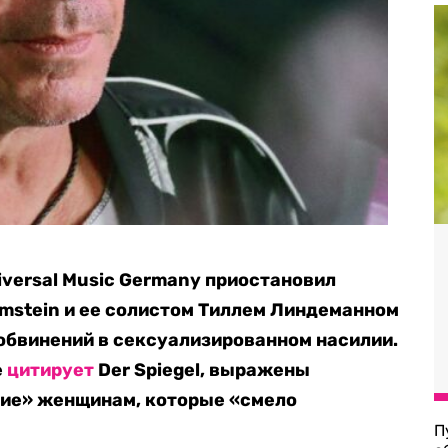
versal Music Germany приостановил
mstein и ее солистом Тиллем Линдеманном
 обвинений в сексуализированном насилии.
е
цитирует
Der Spiegel, выражены
ие» женщинам, которые «смело
П