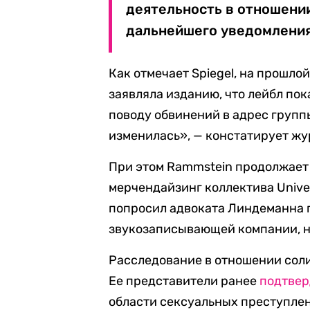
деятельность в отношении
дальнейшего уведомления»
Как отмечает Spiegel, на прошло
заявляла изданию, что лейбл пок
поводу обвинений в адрес группы
изменилась», — констатирует жу
При этом Rammstein продолжает 
мерчендайзинг коллектива Univer
попросил адвоката Линдеманна
звукозаписывающей компании, но
Расследование в отношении сол
Ее представители ранее
подтве
области сексуальных преступле