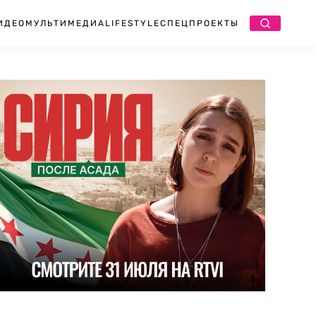
ИДЕО
МУЛЬТИМЕДИА
LIFESTYLE
СПЕЦПРОЕКТЫ