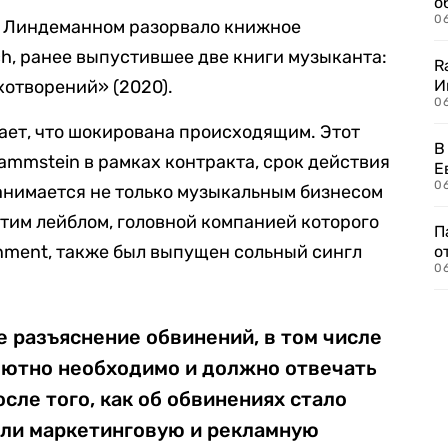
о
06
 с Линдеманном разорвало книжное
ch, ранее выпустившее две книги музыканта:
R
ихотворений» (2020).
И
0
дает, что шокирована происходящим. Этот
В
ammstein в рамках контракта, срок действия
Е
06
занимается не только музыкальным бизнесом
этим лейблом, головной компанией которого
П
ainment, также был выпущен сольный сингл
о
06
 разъяснение обвинений, в том числе
олютно необходимо и должно отвечать
сле того, как об обвинениях стало
или маркетинговую и рекламную