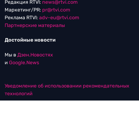
Редакция RTVI:
news@rtvi.com
Маркетинг/PR:
pr@rtvi.com
Реклама RTVI:
adv-eu@rtvi.com
Партнерские материалы
Достойные новости
Мы в
Дзен.Новостях
и
Google.News
Уведомление об использовании рекомендательных
технологий
RTVI в соцсетях