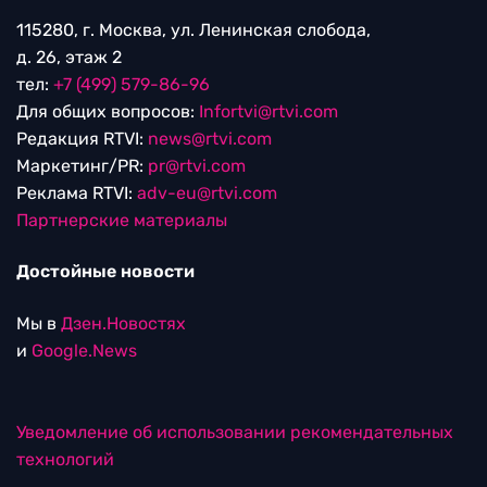
115280, г. Москва, ул. Ленинская слобода,
д. 26, этаж 2
тел:
+7 (499) 579-86-96
Для общих вопросов:
Infortvi@rtvi.com
Редакция RTVI:
news@rtvi.com
Маркетинг/PR:
pr@rtvi.com
Реклама RTVI:
adv-eu@rtvi.com
Партнерские материалы
Достойные новости
Мы в
Дзен.Новостях
и
Google.News
Уведомление об использовании рекомендательных
технологий