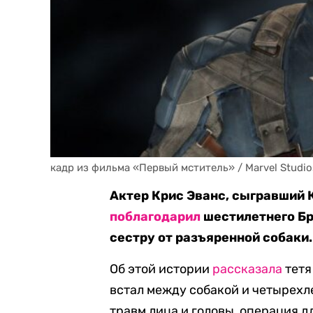
кадр из фильма «Первый мститель» / Marvel Studios
Актер Крис Эванс, сыгравший 
поблагодарил
шестилетнего Бри
сестру от разъяренной собаки.
Об этой истории
рассказала
тетя
встал между собакой и четырехл
травм лица и головы, операция д