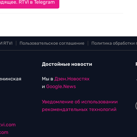
дящее. RTVI в Telegram
И RTVI
|
Пользовательское соглашение
|
Политика обработки
Достойные новости
Ленинская
Мы в
Дзен.Новостях
и
Google.News
Уведомление об использовании
рекомендательных технологий
vi.com
.com