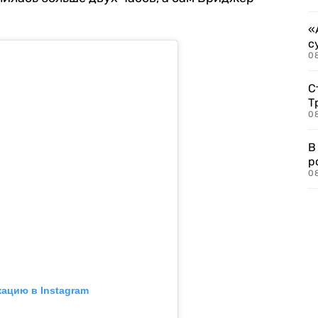
«
с
08
С
Т
08
В
р
08
кацию в Instagram