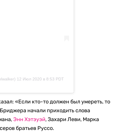
lwalker)
12 Июл 2020 в 8:53 PDT
казал: «Если кто-то должен был умереть, то
е Бриджера начали приходить слова
мана,
Энн Хэтэуэй
, Захари Леви, Марка
серов братьев Руссо.