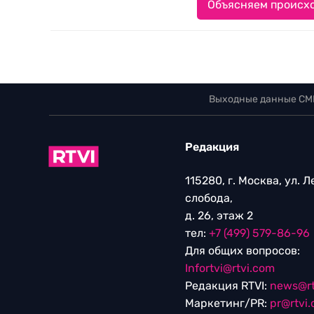
Объясняем происхо
Выходные данные СМ
Редакция
115280, г. Москва, ул. 
слобода,
д. 26, этаж 2
тел:
+7 (499) 579-86-96
Для общих вопросов:
Infortvi@rtvi.com
Редакция RTVI:
news@rt
Маркетинг/PR:
pr@rtvi