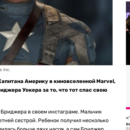
 Inc.
Капитана Америку в киновселенной Marvel,
джера Уокера за то, что тот спас свою
 Бриджера в своем инстаграме. Мальчик
«
етней сестрой. Ребенок получил несколько
в
лилась больше двух часов, а сам Бриджер
0