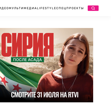
ИДЕО
МУЛЬТИМЕДИА
LIFESTYLE
СПЕЦПРОЕКТЫ