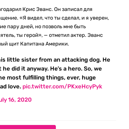
агодарил Крис Эванс. Он записал для
ение. «Я видел, что ты сделал, и я уверен,
ие пару дней, но позволь мне быть
ятель, ты герой», — отметил актер. Эванс
ный щит Капитана Америки.
is little sister from an attacking dog. He
 he did it anyway. He’s a hero. So, we
e most fulfilling things, ever, huge
ad love.
pic.twitter.com/PKxeHcyPyk
uly 16, 2020