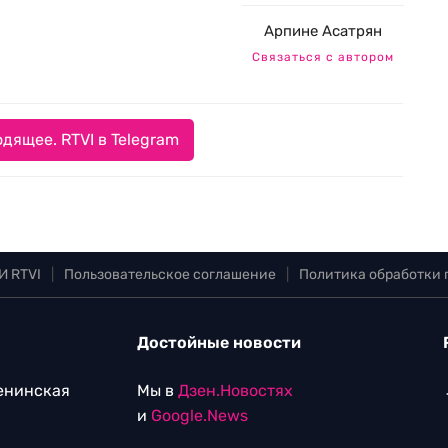
Арпине Асатрян
Связаться с автором
дящее. RTVI в Telegram
И RTVI
|
Пользовательское соглашение
|
Политика обработки
Достойные новости
Ленинская
Мы в
Дзен.Новостях
и
Google.News