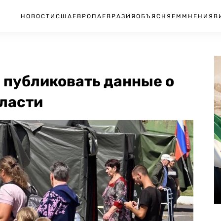
НОВОСТИ
США
ЕВРОПА
ЕВРАЗИЯ
ОБЪЯСНЯЕМ
МНЕНИЯ
В
 публиковать данные о
бласти