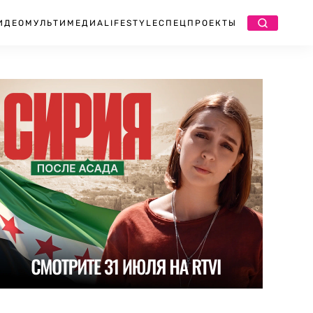
ИДЕО
МУЛЬТИМЕДИА
LIFESTYLE
СПЕЦПРОЕКТЫ