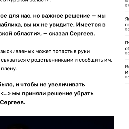
ж
0
ое для нас, но важное решение — мы
Я
аблика, вы их не увидите. Имеется в
п
0
ской области», — сказал Сергеев.
П
о
азыскиваемых может попасть в руки
06
 связаться с родственниками и сообщить им,
R
 плену.
И
0
 было, и чтобы не увеличивать
 <…> мы приняли решение убрать
 Сергеев.