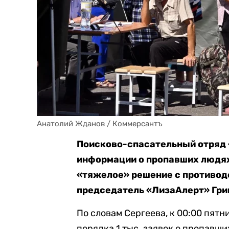
Анатолий Жданов / Коммерсантъ
Поисково-спасательный отряд
информации о пропавших людях 
«тяжелое» решение с противод
председатель «ЛизаАлерт» Гри
По словам Сергеева, к 00:00 пятн
порядка 1 тыс. заявок о пропавши