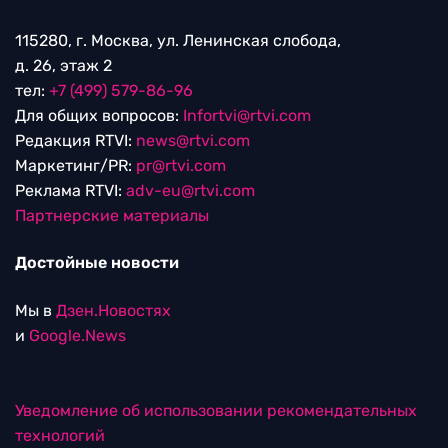
115280, г. Москва, ул. Ленинская слобода,
д. 26, этаж 2
тел:
+7 (499) 579-86-96
Для общих вопросов:
Infortvi@rtvi.com
Редакция RTVI:
news@rtvi.com
Маркетинг/PR:
pr@rtvi.com
Реклама RTVI:
adv-eu@rtvi.com
Партнерские материалы
Достойные новости
Мы в
Дзен.Новостях
и
Google.News
Уведомление об использовании рекомендательных
технологий