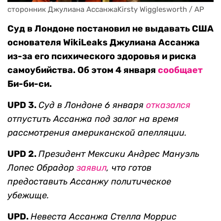
сторонник Джулиана АссанжаKirsty Wigglesworth / AP
Суд в Лондоне постановил не выдавать США
основателя WikiLeaks Джулиана Ассанжа
из-за его психического здоровья и риска
самоубийства. Об этом 4 января
сообщает
Би-би-си.
UPD 3.
Суд в Лондоне 6 января
отказался
отпустить Ассанжа под залог на время
рассмотрения американской апелляции.
UPD 2.
Президент Мексики
Андрес Мануэль
Лопес Обрадор
заявил
, что готов
предоставить Ассанжу политическое
убежище.
UPD.
Невеста Ассанжа Стелла Моррис