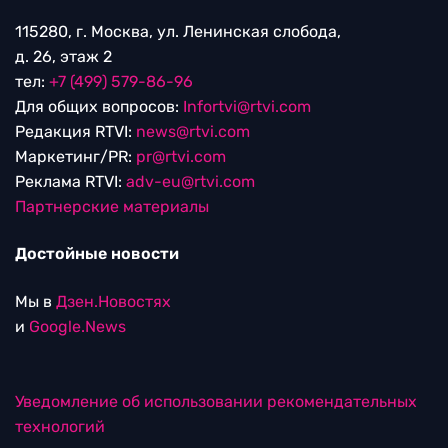
115280, г. Москва, ул. Ленинская слобода,
д. 26, этаж 2
тел:
+7 (499) 579-86-96
Для общих вопросов:
Infortvi@rtvi.com
Редакция RTVI:
news@rtvi.com
Маркетинг/PR:
pr@rtvi.com
Реклама RTVI:
adv-eu@rtvi.com
Партнерские материалы
Достойные новости
Мы в
Дзен.Новостях
и
Google.News
Уведомление об использовании рекомендательных
технологий