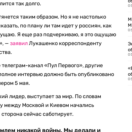
о
лится так долго.
0
тянется таким образом. Но я не настолько
М
казать, по плану ли там идет у россиян, как
М
05
 ощущаю. Я еще раз подчеркиваю, я это ощущаю
», —
заявил
Лукашенко корреспонденту
Э
о
ства.
05
е телеграм-канал «Пул Первого», другие
«
 полное интервью должно быть опубликовано
о
05
ером 5 мая.
ий лидер, выступает за мир. По словам
у между Москвой и Киевом начались
 сторона сейчас саботирует.
млем никакой войны. Мы делали и