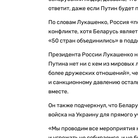
ответит, даже если Путин будет 
По словам Лукашенко, Россия «п
конфликте, хотя Беларусь являе
«50 стран объединились» в под
Президента России Лукашенко на
Путина нет ни с кем из мировых 
более дружеских отношений», че
и санкционному давлению остал
вместе.
Он также подчеркнул, что Белар
войска на Украину для прямого 
«Мы проводим все мероприятия 
и угрожать не собираемся, и не б