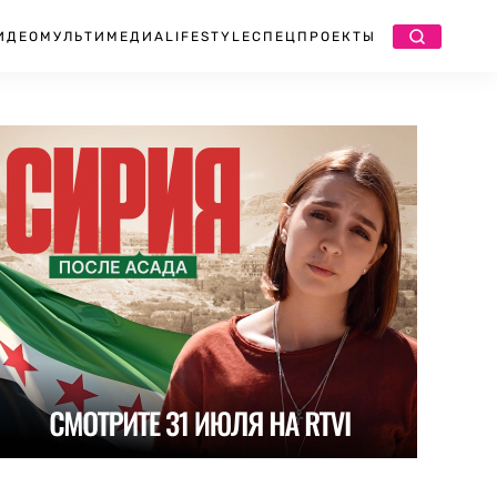
ИДЕО
МУЛЬТИМЕДИА
LIFESTYLE
СПЕЦПРОЕКТЫ