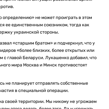
против.
о определению» не может проиграть в этом
тся ее единственным союзником, тогда как
держку украинской стороны.
звал «старшим братом» и подчеркнул, что у
лидеров «более близких, более открытых или
м с главой Беларуси. Лукашенко добавил, что
ьного мира Москва и Минск противостоят
усь не планирует отправлять собственные
участия в специальной операции.
на своей территории. Мы никому не угрожаем
удем этого делать, более того. Да и угрожать