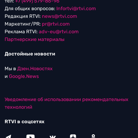
тел:
+7 (499) 579-86-96
Для общих вопросов:
Infortvi@rtvi.com
Редакция RTVI:
news@rtvi.com
Маркетинг/PR:
pr@rtvi.com
Реклама RTVI:
adv-eu@rtvi.com
Партнерские материалы
Достойные новости
Мы в
Дзен.Новостях
и
Google.News
Уведомление об использовании рекомендательных
технологий
RTVI в соцсетях