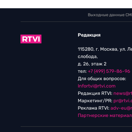
Выходные данные СМ
Редакция
115280, г. Москва, ул. 
слобода,
д. 26, этаж 2
тел:
+7 (499) 579-86-96
Для общих вопросов:
Infortvi@rtvi.com
Редакция RTVI:
news@rt
Маркетинг/PR:
pr@rtvi
Реклама RTVI:
adv-eu@r
Партнерские материа