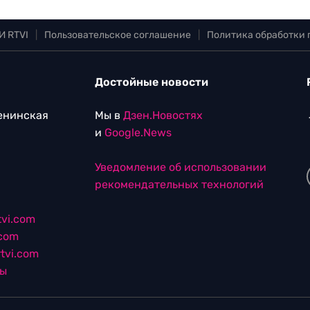
И RTVI
|
Пользовательское соглашение
|
Политика обработки
Достойные новости
Ленинская
Мы в
Дзен.Новостях
и
Google.News
Уведомление об использовании
рекомендательных технологий
vi.com
.com
tvi.com
лы