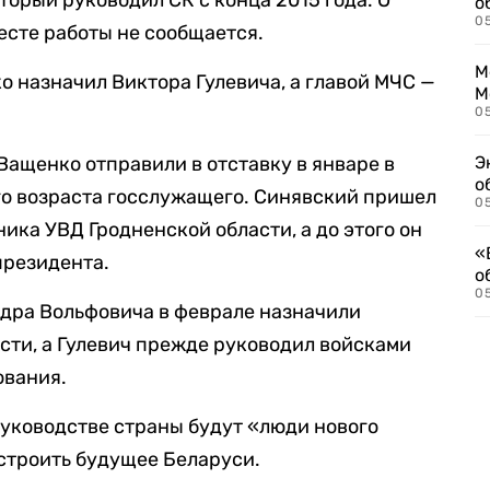
торый руководил СК с конца 2015 года. О
о
0
есте работы не сообщается.
М
 назначил Виктора Гулевича, а главой МЧС —
М
05
ащенко отправили в отставку в январе в
Э
о
го возраста госслужащего. Синявский пришел
05
ника УВД Гродненской области, а до этого он
«
президента.
о
05
ндра Вольфовича в феврале назначили
сти, а Гулевич прежде руководил войсками
ования.
руководстве страны будут «люди нового
строить будущее Беларуси.