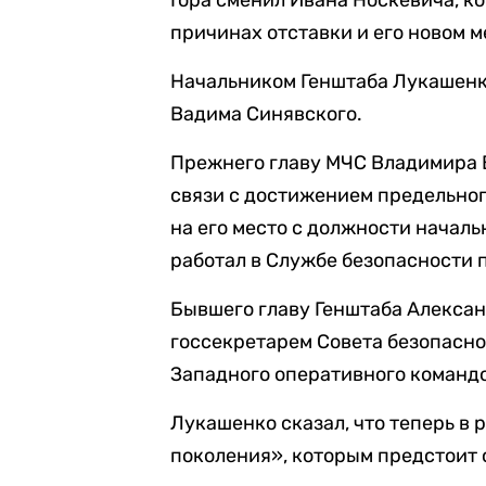
Гора сменил Ивана Носкевича, ко
причинах отставки и его новом м
Начальником Генштаба Лукашенко
Вадима Синявского.
Прежнего главу МЧС Владимира В
связи с достижением предельно
на его место с должности началь
работал в Службе безопасности 
Бывшего главу Генштаба Алекса
госсекретарем Совета безопасно
Западного оперативного команд
Лукашенко сказал, что теперь в 
поколения», которым предстоит 