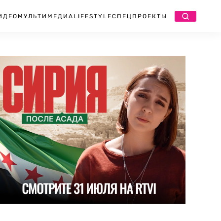
ИДЕО
МУЛЬТИМЕДИА
LIFESTYLE
СПЕЦПРОЕКТЫ