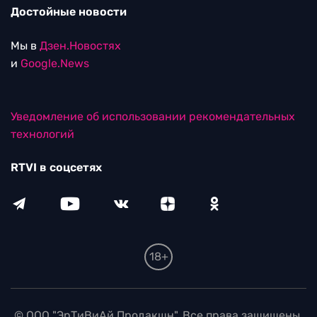
Достойные новости
Мы в
Дзен.Новостях
и
Google.News
Уведомление об использовании рекомендательных
технологий
RTVI в соцсетях
18+
© ООО "ЭрТиВиАй Продакшн". Все права защищены.