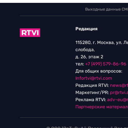
Выходные данные СМ
Редакция
115280, г. Москва, ул. 
слобода,
д. 26, этаж 2
тел:
+7 (499) 579-86-96
Для общих вопросов:
Infortvi@rtvi.com
Редакция RTVI:
news@rt
Маркетинг/PR:
pr@rtvi
Реклама RTVI:
adv-eu@r
Партнерские материа