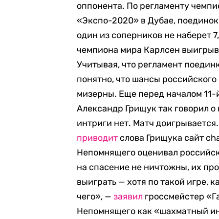
оппонента. По регламенту чемпи
«Экспо-2020» в Дубае, поединок
один из соперников не наберет 7,
чемпиона мира Карлсен выигрыва
Учитывая, что регламент поедин
понятно, что шансы российского
мизерны. Еще перед началом 11-
Александр Грищук так говорил 
интриги нет. Матч доигрывается.
приводит
слова Грищука сайт ch
Непомнящего оценивал российск
на спасение не ничтожны, их пр
выиграть — хотя по такой игре, к
чего», —
заявил
гроссмейстер «Га
Непомнящего как «шахматный ин