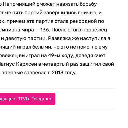
то Непомнящий сможет навязать борьбу
вые пять партий завершились вничью, и
рх, причем эта партия стала рекордной по
чемпиона мира — 136. После этого норвежец
и девятую партии. Развязка же наступила в
нящий играл белыми, но это не помогло ему
орвежец выиграл на 49-м ходу, доведя счет
 Магнус Карлсен в четвертый раз защитил свой
 впервые завоевал в 2013 году.
дящее. RTVI в Telegram