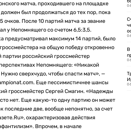
б
онского матча, проходившего на площадке
0
 должен был продолжаться до тех пор, пока
С
5 очков. После 10 партий матча за звание
ч
л у Непомнящего со счетом 6,5:3,5.
о
0
ка предусматривал максимум 14 партий, было
 гроссмейстера на общую победу откровенно
В
п
й партии российский гроссмейстер
0
о перспективах Непомнящего: «Никакой
 Нужно сверхчудо, чтобы спасти матч», —
Т
И
ampionat.com. Еще пессимистичнее шансы
06
ий гроссмейстер Сергей Смагин. «Надежды
осто нет. Еще какую-то одну партию он может
ак последние две, вообще непонятно, за счет
зете.Ru», охарактеризовав действия
фантилизм». Впрочем, в начале