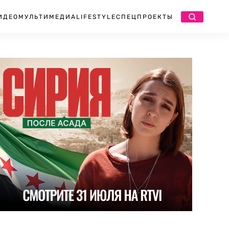
ИДЕО
МУЛЬТИМЕДИА
LIFESTYLE
СПЕЦПРОЕКТЫ