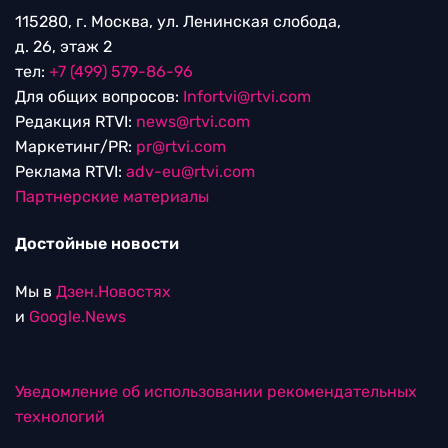
115280, г. Москва, ул. Ленинская слобода,
д. 26, этаж 2
тел:
+7 (499) 579-86-96
Для общих вопросов:
Infortvi@rtvi.com
Редакция RTVI:
news@rtvi.com
Маркетинг/PR:
pr@rtvi.com
Реклама RTVI:
adv-eu@rtvi.com
Партнерские материалы
Достойные новости
Мы в
Дзен.Новостях
и
Google.News
Уведомление об использовании рекомендательных
технологий