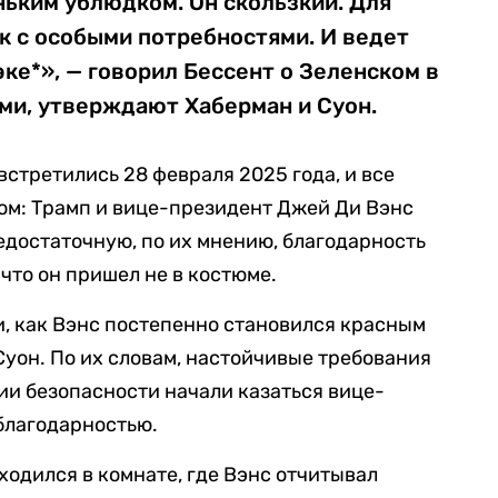
ньким ублюдком. Он скользкий. Для
к с особыми потребностями. И ведет
эке*», — говорил Бессент о Зеленском в
ми, утверждают Хаберман и Суон.
встретились 28 февраля 2025 года, и все
ом: Трамп и вице-президент Джей Ди Вэнс
едостаточную, по их мнению, благодарность
 что он пришел не в костюме.
, как Вэнс постепенно становился красным
 Суон. По их словам, настойчивые требования
ии безопасности начали казаться вице-
благодарностью.
ходился в комнате, где Вэнс отчитывал