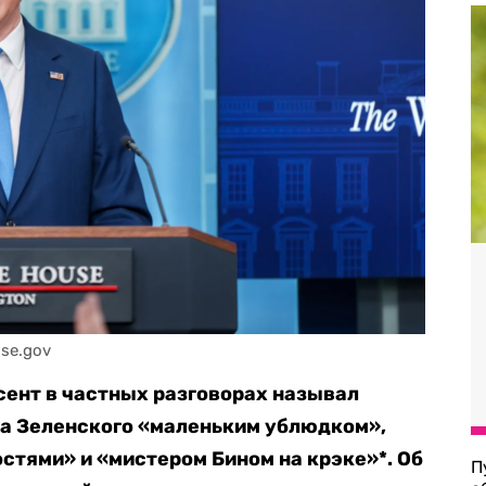
se.gov
ент в частных разговорах называл
а Зеленского «маленьким ублюдком»,
стями» и «мистером Бином на крэке»*. Об
П