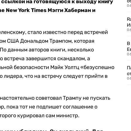
о
 ссылкой на готовящуюся к выходу книгу
06
e New York Times Мэгги Хаберман и
R
И
0
Зеленскому, стало известно перед встречей
том США Дональдом Трампом, которая
В
 По данным авторов книги, несколько
Е
06
о встреча завершится скандалом, а
льной безопасности Майк Уолтц «безуспешно
П
о
 лидера, что на встречу следует прийти в
06
 настоятельно советовал Трампу не пускать
ор, пока тот не подпишет соглашение о
торого курировал сам министр.