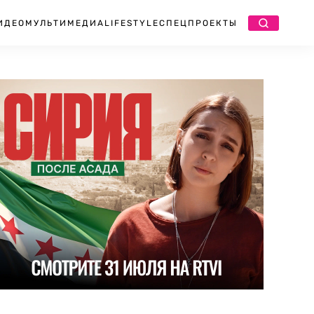
ИДЕО
МУЛЬТИМЕДИА
LIFESTYLE
СПЕЦПРОЕКТЫ