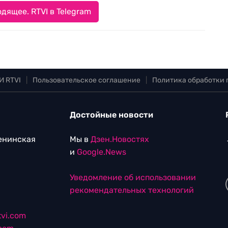
дящее. RTVI в Telegram
И RTVI
|
Пользовательское соглашение
|
Политика обработки
Достойные новости
Ленинская
Мы в
Дзен.Новостях
и
Google.News
Уведомление об использовании
рекомендательных технологий
vi.com