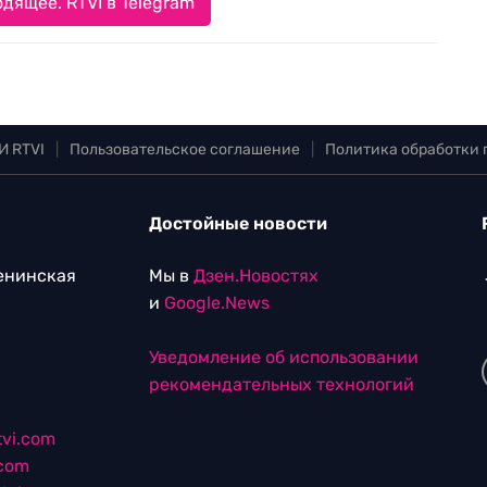
дящее. RTVI в Telegram
И RTVI
|
Пользовательское соглашение
|
Политика обработки
Достойные новости
Ленинская
Мы в
Дзен.Новостях
и
Google.News
Уведомление об использовании
рекомендательных технологий
vi.com
.com