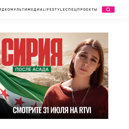
ИДЕО
МУЛЬТИМЕДИА
LIFESTYLE
СПЕЦПРОЕКТЫ