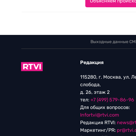
Объясняем происхо
Выходные данные СМ
Редакция
115280, г. Москва, ул. 
слобода,
д. 26, этаж 2
тел:
+7 (499) 579-86-96
Для общих вопросов:
Infortvi@rtvi.com
Редакция RTVI:
news@rt
Маркетинг/PR:
pr@rtvi