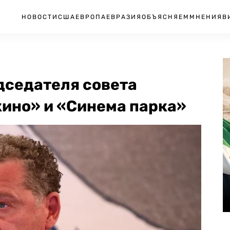
НОВОСТИ
США
ЕВРОПА
ЕВРАЗИЯ
ОБЪЯСНЯЕМ
МНЕНИЯ
В
дседателя совета
ино» и «Синема парка»