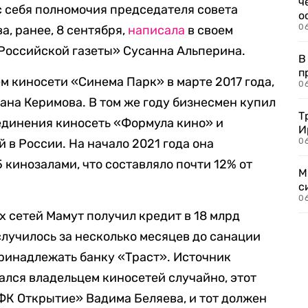
ч
с себя полномочия председателя совета
о
0
а, ранее, 8 сентября,
написала
в своем
Российской газеты» Сусанна Альперина.
В
п
м киносети «Синема Парк» в марте 2017 года,
0
ана Керимова. В том же году бизнесмен купил
Т
единения киносеть «Формула кино» и
И
 в России. На начало 2021 года она
06
 кинозалами, что составляло почти 12% от
М
с
0
х сетей Мамут получил кредит в 18 млрд
случилось за несколько месяцев до санации
принадлежать банку «Траст». Источник
ался владельцем киносетей случайно, этот
«ФК Открытие» Вадима Беляева, и тот должен