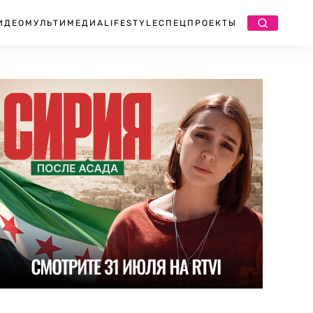
ИДЕО
МУЛЬТИМЕДИА
LIFESTYLE
СПЕЦПРОЕКТЫ