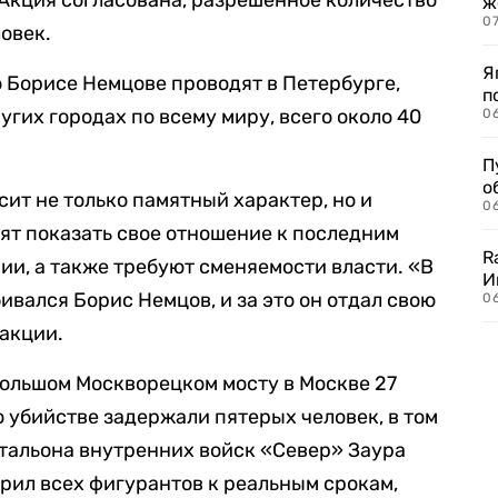
Акция согласована, разрешенное количество
ж
0
овек.
Я
о Борисе Немцове проводят в Петербурге,
п
угих городах по всему миру, всего около 40
0
П
о
ит не только памятный характер, но и
06
тят показать свое отношение к последним
R
и, а также требуют сменяемости власти. «В
И
бивался Борис Немцов, и за это он отдал свою
0
акции.
ольшом Москворецком мосту в Москве 27
го убийстве задержали пятерых человек, в том
тальона внутренних войск «Север» Заура
орил всех фигурантов к реальным срокам,