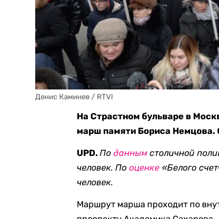
Денис Каминев / RTVI
На Страстном бульваре в Моск
марш памяти Бориса Немцова. 
UPD.
По
данным
столичной полиц
человек. По
оценке
«Белого счет
человек.
Маршрут марша проходит по внут