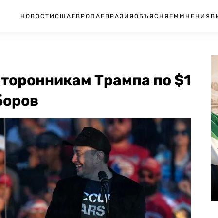
НОВОСТИ
США
ЕВРОПА
ЕВРАЗИЯ
ОБЪЯСНЯЕМ
МНЕНИЯ
В
торонникам Трампа по $1
боров