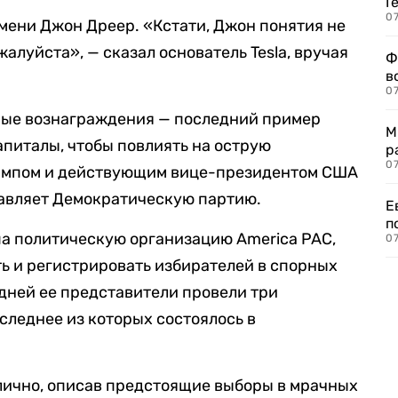
Г
07
мени Джон Дреер. «Кстати, Джон понятия не
ожалуйста», — сказал основатель Tesla, вручая
Ф
в
07
жные вознаграждения — последний пример
М
капиталы, чтобы повлиять на острую
р
07
ампом и действующим вице-президентом США
тавляет Демократическую партию.
Е
п
па политическую организацию America PAC,
07
ь и регистрировать избирателей в спорных
 дней ее представители провели три
следнее из которых состоялось в
лично, описав предстоящие выборы в мрачных