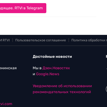
дящее. RTVI в Telegram
И RTVI
|
Пользовательское соглашение
|
Политика обработки
Достойные новости
Ленинская
Мы в
Дзен.Новостях
и
Google.News
Уведомление об использовании
рекомендательных технологий
vi.com