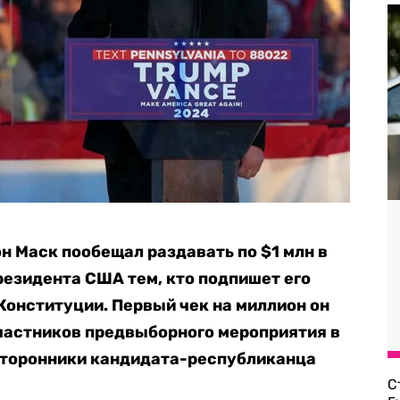
 Маск пообещал раздавать по $1 млн в
резидента США тем, кто подпишет его
онституции. Первый чек на миллион он
участников предвыборного мероприятия в
 сторонники кандидата-республиканца
С