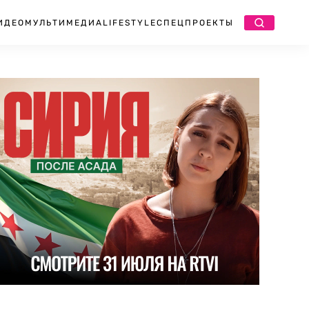
ИДЕО
МУЛЬТИМЕДИА
LIFESTYLE
СПЕЦПРОЕКТЫ