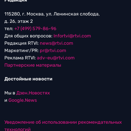
115280, г. Москва, ул. Ленинская слобода,
д. 26, этаж 2
тел:
+7 (499) 579-86-96
Для общих вопросов:
Infortvi@rtvi.com
Редакция RTVI:
news@rtvi.com
Маркетинг/PR:
pr@rtvi.com
Реклама RTVI:
adv-eu@rtvi.com
Партнерские материалы
Достойные новости
Мы в
Дзен.Новостях
и
Google.News
Уведомление об использовании рекомендательных
технологий