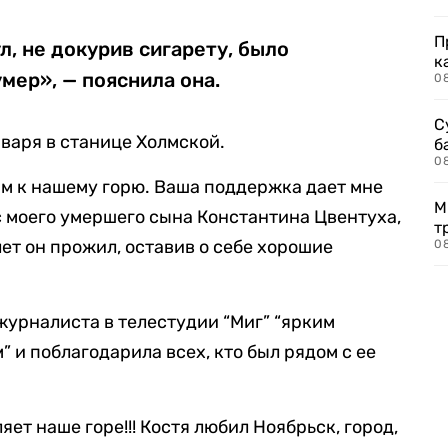
П
л, не докурив сигарету, было
к
умер», — пояснила она.
0
С
варя в станице Холмской.
б
0
м к нашему горю. Ваша поддержка дает мне
М
с моего умершего сына Константина Цвентуха,
т
лет он прожил, оставив о себе хорошие
0
урналиста в телестудии “Миг” “ярким
и поблагодарила всех, кто был рядом с ее
яет наше горе!!! Костя любил Ноябрьск, город,