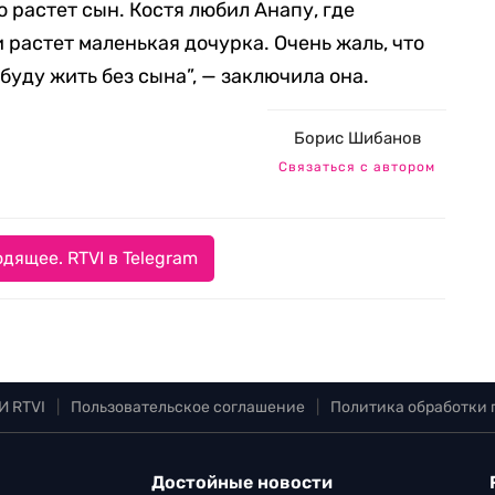
го растет сын. Костя любил Анапу, где
и растет маленькая дочурка. Очень жаль, что
 буду жить без сына”, — заключила она.
Борис Шибанов
Связаться с автором
дящее. RTVI в Telegram
И RTVI
|
Пользовательское соглашение
|
Политика обработки
Достойные новости