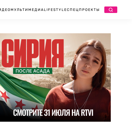
ИДЕО
МУЛЬТИМЕДИА
LIFESTYLE
СПЕЦПРОЕКТЫ