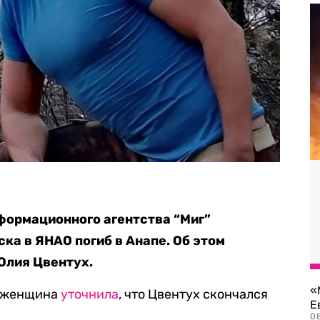
формационного агентства “Миг”
ка в ЯНАО погиб в Анапе. Об этом
 Юлия Цвентух.
«
и женщина
уточнила
, что Цвентух скончался
Е
0