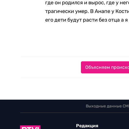
где он родился и вырос, где у не
трагически умер. В Анапе у Кост
его дети будут расти без отца а я
Объясняем происхо
Выходные данные СМ
Редакция