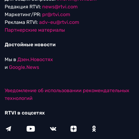
Редакция RTVI:
news@rtvi.com
Маркетинг/PR:
pr@rtvi.com
Реклама RTVI:
adv-eu@rtvi.com
Партнерские материалы
Достойные новости
Мы в
Дзен.Новостях
и
Google.News
Уведомление об использовании рекомендательных
технологий
RTVI в соцсетях